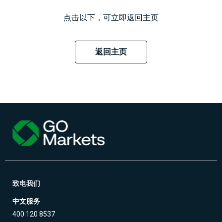
合
易
外
工
经
法
产
汇
MetaTrader
具
日
点击以下，可立即返回主页
查
文
品
现
CFD
5
历
看
件
货
交
我
天
易
Genesis
返回主页
们
然
股
交
平
的
联
气
票
易
台
点
系
CFD
平
虚
差
我
台
拟
与
们
大
移
专
费
豆
指
动
用
用
数
交
工
服
赞
CFD
易
具
务
助
小
平
器
介
麦
台
（VPS）
绍
贵
财
经
金
经
纪
属
新
商
CFD
闻
致电我们
中文服务
国
400 120 8537