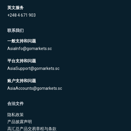
债
登录
CFD
英文服务
+248 4 671 903
加
开设真实账户
密
联系我们
货
一般支持和问题
币
CFD
AsiaInfo@gomarkets.sc
平台支持和问题
ETF
AsiaSupport@gomarkets.sc
CFD
交
ZH
账户支持和问题
易
AsiaAccounts@gomarkets.sc
合法文件
联系
客
隐私政策
我们
户
产品披露声明
常见
介
高汇总产品交易章程与条款