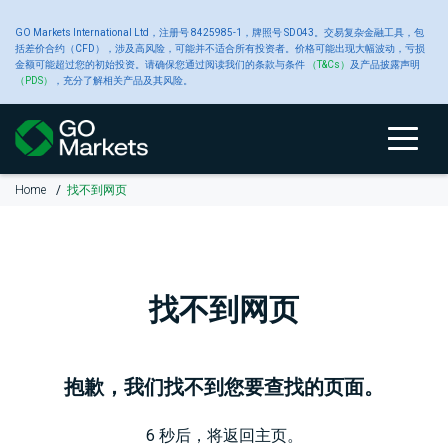
大
GO Markets International Ltd，注册号 8425985-1，牌照号 SD043。交易复杂金融工具，包
账
交
交
新
括差价合约（CFD），涉及高风险，可能并不适合所有投资者。价格可能出现大幅波动，亏损
金额可能超过您的初始投资。请确保您通过阅读我们的条款与条件
（T&Cs）
及产品披露声明
宗
（PDS）
，充分了解相关产品及其风险。
户
关于 GO
易
易
工
闻
商
类
Markets
产
平
具
中
Home
找不到网页
账
比
关
交
原
交
高
财
品
户
较
于
易
油
易
级
经
型
品
台
心
类
GO
GO
产
平
交
新
型
Markets
Markets
品
台
易
闻
CFD
账
黄
工
户
金
具
找不到网页
关
我
大
MetaTrader
平
于
们
宗
4
台
入
GO
的
商
白
交
Autochartist
公
金
Markets
奖
品
银
易
智
告
抱歉，我们找不到您要查找的页面。
和
项
CFD
平
能
提
台
图
6
秒后，将返回主页。
款
交
铜
表
财