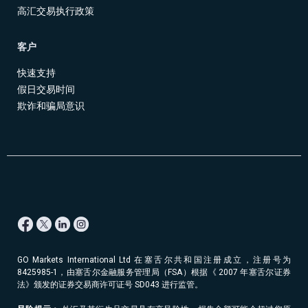
问题
绍
高汇交易执行政策
解答
经
纪
White
客户
商
Labels
快速支持
假日交易时间
欺诈和骗局意识
GO Markets International Ltd 在塞舌尔共和国注册成立，注册号为
8425985-1，由塞舌尔金融服务管理局（FSA）根据《 2007 年塞舌尔证券
法》颁发的证券交易商许可证号 SD043 进行监管。