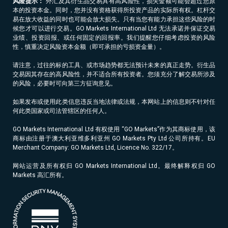
风险提示：
外汇及其衍生品交易具有高风险性，损失金额可能会超过您原
本的投资本金。同时，您并没有资格获得所投资产品的实际所有权。杠杆交
易在放大收益的同时也可能会放大损失。只有当您有能力承担这些风险的时
候您才可以进行交易。GO Markets International Ltd 无法承诺并保证交易
业绩、投资回报、或任何固定的回报率。我们提醒您仔细考虑投资的风险
性，慎重决定风险资本金额（即可承担的亏损资金量）。
请注意，过往的标的工具、或市场趋势都无法预计未来的真正走势。衍生品
交易因其存在的高风险性，并不适合所有投资者。您须充分了解交易所涉及
的风险，必要时可向第三方征询意见。
如果发布或使用此类信息违反当地法律或法规，本网站上的信息则不针对任
何此类国家或司法管辖区的任何人。
GO Markets International Ltd 有权使用 “GO Markets”作为其商标使用，该
商标由注册于澳大利亚维多利亚州 GO Markets Pty Ltd 公司所持有。EU
Merchant Company: GO Markets Ltd, Licence No. 322/17。
网站运营及所有权归 GO Markets International Ltd。最终解释权归 GO
Markets 高汇所有。