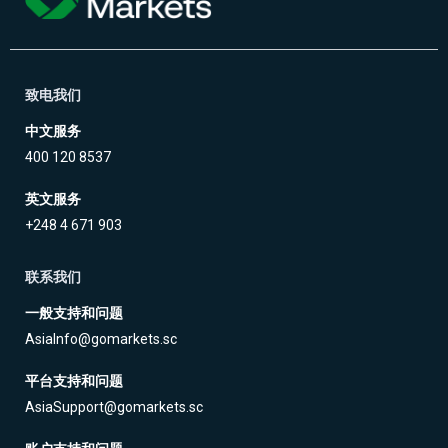
GBPSEK
13.9
40.3
33.9
60.3
GBPSGD
0.9
1.7
2.7
3.5
GBPTRY
69.5
328.8
89.5
348.8
致电我们
GBPUSD
0.1
0.3
1.6
1.8
中文服务
GBPZAR
98.9
127.4
118.9
147.4
400 120 8537
HKDJPY
0.3
0.4
2.1
2.2
英文服务
MXNJPY
0.1
0.2
20.1
20.2
+248 4 671 903
NOKJPY
30.0
88.0
50.0
108.0
联系我们
NOKSEK
1.8
3.6
21.8
23.6
一般支持和问题
NZDCAD
0.5
0.8
2.3
2.6
AsiaInfo@gomarkets.sc
NZDCHF
0.4
0.8
2.2
2.6
平台支持和问题
NZDCNH
1.7
4.4
3.5
6.2
AsiaSupport@gomarkets.sc
NZDDKK
2.1
4.6
22.1
24.6