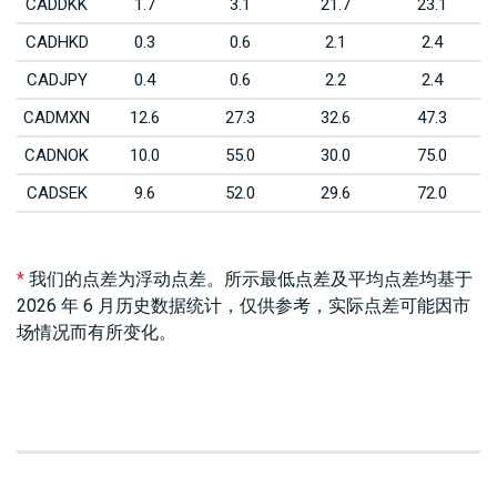
CADDKK
1.7
3.1
21.7
23.1
CADHKD
0.3
0.6
2.1
2.4
*
CADJPY
0.4
0.6
2.2
2.4
2
CADMXN
12.6
27.3
32.6
47.3
CADNOK
10.0
55.0
30.0
75.0
CADSEK
9.6
52.0
29.6
72.0
CADSGD
0.2
0.8
2.0
2.6
CHFCNH
3.5
8.5
5.3
10.3
于
*
我们的点差为浮动点差。所示最低点差及平均点差均基于
市
2026 年 6 月历史数据统计，仅供参考，实际点差可能因市
CHFDKK
4.8
9.7
24.8
29.7
场情况而有所变化。
CHFHKD
2.3
8.9
4.1
10.7
CHFHUF
202.0
414.7
222.0
434.7
CHFJPY
0.5
1.6
2.3
3.4
CHFNOK
13.6
51.4
33.6
71.4
CHFPLN
9.8
17.3
29.8
37.3