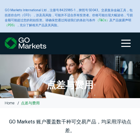
大
GO Markets International Ltd，注册号 8425985-1，牌照号 SD043。交易复杂金融工具，包
账
交
交
新
括差价合约（CFD），涉及高风险，可能并不适合所有投资者。价格可能出现大幅波动，亏损
金额可能超过您的初始投资。请确保您通过阅读我们的条款与条件
（T&Cs）
及产品披露声明
宗
（PDS）
，充分了解相关产品及其风险。
户
关于 GO
易
易
工
闻
商
类
Markets
产
平
具
中
账
比
关
交
原
交
高
财
品
户
较
于
易
油
易
级
经
型
品
台
心
类
GO
GO
产
平
交
新
型
Markets
Markets
品
台
易
闻
点差与费用
CFD
账
黄
工
户
金
具
关
我
大
MetaTrader
平
Home
点差与费用
于
们
宗
4
台
入
GO
的
商
白
交
Autochartist
公
金
Markets
奖
品
银
易
智
告
GO Markets 账户覆盖数千种可交易产品，均采用浮动点
和
项
CFD
平
能
差。
提
台
图
款
交
铜
表
财