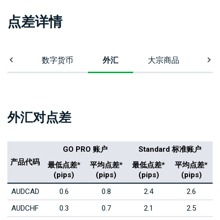
问题
绍
解答
经
点差详情
纪
White
商
Labels
指数
数字货币
外汇
大宗商品
指
外汇对点差
GO PRO 账户
Standard 标准账户
产品代码
*
最低点差*
平均点差*
最低点差*
平均点差*
(pips)
(pips)
(pips)
(pips)
AUDCAD
0.6
0.8
2.4
2.6
AUDCHF
0.3
0.7
2.1
2.5