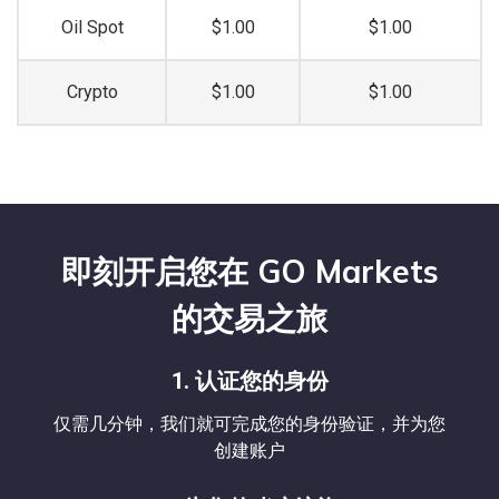
Oil Spot
$1.00
$1.00
EURHKD
1.7
3.1
3.5
4.9
EURHUF
16.4
36.2
36.4
56.2
Crypto
$1.00
$1.00
EURILS
16.8
51.0
36.8
71.0
EURJPY
0.2
0.5
2.0
2.3
EURMXN
10.5
21.8
30.5
41.8
EURNOK
10.0
20.7
30.0
40.7
EURNZD
0.7
1.5
2.5
3.3
即刻开启您在 GO Markets
EURPLN
8.0
9.4
28.0
29.4
的交易之旅
EURSEK
10.0
25.6
30.0
45.6
EURSGD
0.3
1.0
2.1
2.8
1. 认证您的身份
EURTRY
40.5
156.0
60.5
176.0
仅需几分钟，我们就可完成您的身份验证，并为您
EURUSD
0.1
0.2
1.6
1.7
创建账户
EURZAR
26.4
47.8
46.4
67.8