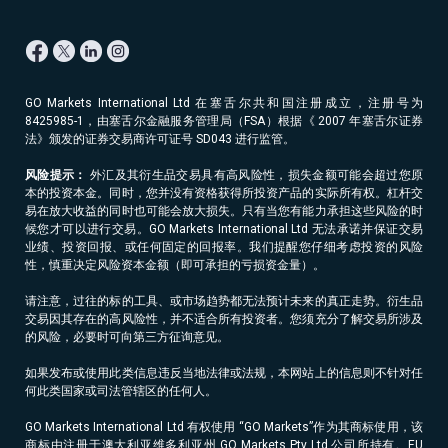
USDBRL
21.0
34.5
23.0
36.5
USDCAD
0.1
0.3
1.6
1.8
USDCHF
0.1
0.5
1.6
2.0
USDCLP
6.6
10.1
8.6
12.1
GO Markets International Ltd 在塞舌尔共和国注册成立，注册号为
8425985-1，由塞舌尔金融服务管理局（FSA）根据《 2007 年塞舌尔证券
USDCNH
3.8
4.7
21.8
22.7
法》颁发的证券交易商许可证号 SD043 进行监管。
USDCOP
13.5
65.7
15.5
67.7
风险提示：
外汇及其衍生品交易具有高风险性，损失金额可能会超过您原
本的投资本金。同时，您并没有资格获得所投资产品的实际所有权。杠杆交
USDCZK
33.0
45.6
53.0
65.6
易在放大收益的同时也可能会放大损失。只有当您有能力承担这些风险的时
候您才可以进行交易。GO Markets International Ltd 无法承诺并保证交易
USDDKK
3.7
4.4
23.7
24.4
业绩、投资回报、或任何固定的回报率。我们提醒您仔细考虑投资的风险
性，慎重决定风险资本金额（即可承担的亏损资金量）。
USDHKD
0.8
2.3
2.6
4.1
请注意，过往的标的工具、或市场趋势都无法预计未来的真正走势。衍生品
USDHUF
11.1
14.3
31.1
34.3
交易因其存在的高风险性，并不适合所有投资者。您须充分了解交易所涉及
的风险，必要时可向第三方征询意见。
USDIDR
12.1
20.2
14.1
22.2
如果发布或使用此类信息违反当地法律或法规，本网站上的信息则不针对任
USDILS
16.8
43.6
36.8
63.6
何此类国家或司法管辖区的任何人。
USDINR
4.4
6.8
6.4
8.8
GO Markets International Ltd 有权使用 “GO Markets”作为其商标使用，该
USDJPY
0.1
0.2
1.6
1.7
商标由注册于澳大利亚维多利亚州 GO Markets Pty Ltd 公司所持有。EU