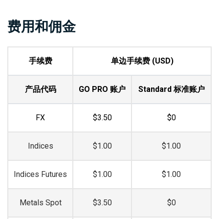
CHFSEK
13.3
96.6
33.3
116.6
费用和佣金
CHFSGD
0.6
1.7
2.4
3.5
CHFZAR
95.8
123.6
115.8
143.6
手续费
单边手续费 (USD)
CNHJPY
0.3
0.5
2.1
2.3
DKKNOK
4.3
12.5
24.3
32.5
产品代码
GO PRO 账户
Standard 标准账户
DKKSEK
1.9
11.1
21.9
31.1
EURAUD
0.6
0.8
2.4
2.6
FX
$3.50
$0
EURCAD
0.2
0.5
2.0
2.3
Indices
$1.00
$1.00
EURCHF
0.3
0.7
2.1
2.5
EURCNH
2.4
3.6
4.2
5.4
Indices Futures
$1.00
$1.00
EURCZK
7.6
14.4
27.6
34.4
EURDKK
2.9
3.5
22.9
23.5
Metals Spot
$3.50
$0
EURGBP
0.2
0.4
2.0
2.2