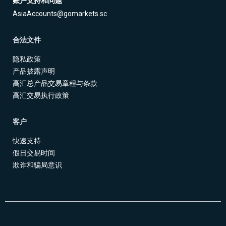
账户支持和问题
NZDHKD
0.3
0.8
2.1
2.6
AsiaAccounts@gomarkets.sc
NZDHUF
9.8
17.4
29.8
37.4
NZDJPY
0.7
1.2
2.5
3.0
合法文件
NZDNOK
13.5
48.2
33.5
68.2
隐私政策
产品披露声明
NZDSEK
12.7
41.8
32.7
61.8
高汇总产品交易章程与条款
NZDSGD
0.2
1.1
2.0
2.9
高汇交易执行政策
NZDUSD
0.1
0.4
1.6
1.9
客户
SEKJPY
30.0
134.4
50.0
154.4
SGDCNH
3.8
6.6
5.6
8.4
快速支持
假日交易时间
SGDHKD
0.4
1.1
2.2
2.9
欺诈和骗局意识
SGDJPY
0.2
1.0
2.0
2.8
THBJPY
0.3
1.2
20.3
21.2
TRYJPY
0.1
0.4
20.1
20.4