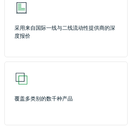
债
登录
CFD
加
开设真实账户
采用来自国际一线与二线流动性提供商的深
密
度报价
货
币
CFD
ETF
CFD
交
ZH
易
覆盖多类别的数千种产品
联系
客
我们
户
常见
介