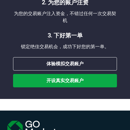
2. 为您的账户注资
GBPAUD
0.5
1.1
2.3
2.9
为您的交易账户注入资金，不错过任何一次交易契
GBPCAD
0.3
0.9
2.1
2.7
机
GBPCHF
0.3
1.3
2.1
3.1
3. 下好第一单
GBPCNH
4.4
7.7
6.2
9.5
GBPCZK
53.0
123.0
73.0
143.0
锁定绝佳交易机会，成功下好您的第一单。
GBPDKK
5.0
7.5
25.0
27.5
体验模拟交易账户
GBPHKD
2.5
5.8
4.3
7.6
GBPHUF
174.0
429.5
194.0
449.5
开设真实交易账户
GBPJPY
0.5
1.6
2.3
3.4
GBPMXN
16.5
48.8
36.5
68.8
GBPNOK
17.2
38.8
37.2
58.8
GBPNZD
0.6
2.2
2.4
4.0
GBPPLN
10.4
16.9
30.4
36.9