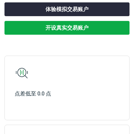
合
易
外
工
经
体验模拟交易账户
法
产
汇
MetaTrader
具
日
查
文
品
现
CFD
5
历
看
件
货
交
我
天
易
Genesis
开设真实交易账户
们
然
股
交
平
的
联
气
票
易
台
点
系
CFD
平
虚
差
我
台
拟
与
们
大
移
专
费
豆
指
动
用
用
数
交
工
服
赞
CFD
易
具
务
助
小
平
器
介
麦
台
（VPS）
绍
贵
财
点差低至 0.0 点
经
金
经
纪
属
新
商
CFD
闻
国