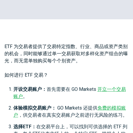
问题
绍
解答
经
纪
White
商
Labels
ETF 为交易者提供了交易特定指数、行业、商品或资产类别
的机会，同时能够通过单一交易获取对多样化资产组合的曝
光，而无需单独购买每个个别资产。
如何进行 ETF 交易？
开设交易账户：
首先需要在 GO Markets
开立一个交易
账户
。
体验模拟交易账户：
GO Markets 还提供
免费的模拟账
户
，供交易者在真实交易账户之前进行无风险的练习。
选择ETF：
在交易平台上，可以找到可供选择的 ETF 列