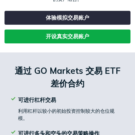
合
易
外
工
经
法
产
汇
MetaTrader
具
日
查
文
品
现
CFD
5
历
体验模拟交易账户
看
件
货
交
我
天
易
Genesis
们
然
股
交
平
开设真实交易账户
的
联
气
票
易
台
点
系
CFD
平
虚
差
我
台
拟
与
们
大
移
专
费
豆
指
动
用
通过 GO Markets 交易 ETF
用
数
交
工
服
赞
CFD
易
具
务
差价合约
助
小
平
器
介
麦
台
（VPS）
绍
贵
财
经
金
经
可进行杠杆交易
纪
属
新
利用杠杆以较小的初始投资控制较大的仓位规
商
CFD
闻
模。
国
可进行多头和空头的交易策略操作