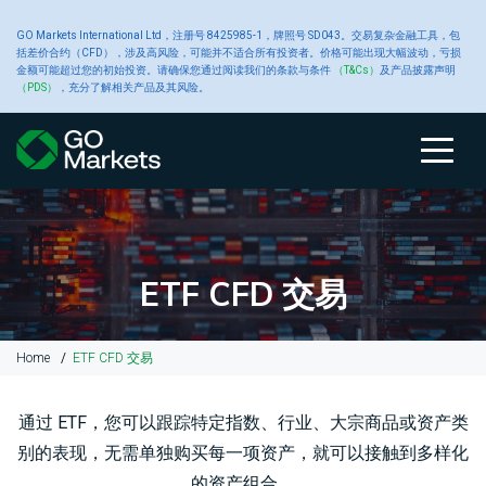
大
GO Markets International Ltd，注册号 8425985-1，牌照号 SD043。交易复杂金融工具，包
账
交
交
新
括差价合约（CFD），涉及高风险，可能并不适合所有投资者。价格可能出现大幅波动，亏损
金额可能超过您的初始投资。请确保您通过阅读我们的条款与条件
（T&Cs）
及产品披露声明
宗
（PDS）
，充分了解相关产品及其风险。
户
关于 GO
易
易
工
闻
商
类
Markets
产
平
具
中
账
比
关
交
原
交
高
财
品
户
较
于
易
油
易
级
经
型
品
台
心
类
GO
GO
产
平
交
新
型
Markets
Markets
品
台
易
闻
ETF CFD 交易
CFD
账
黄
工
户
金
具
关
我
大
MetaTrader
平
Home
ETF CFD 交易
于
们
宗
4
台
入
GO
的
商
白
交
Autochartist
公
金
Markets
奖
品
银
易
智
告
通过 ETF，您可以跟踪特定指数、行业、大宗商品或资产类
和
项
CFD
平
能
别的表现，无需单独购买每一项资产，就可以接触到多样化
提
台
图
款
交
铜
表
财
的资产组合。