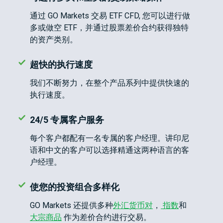
债
登录
CFD
通过 GO Markets 交易 ETF CFD, 您可以进行做
多或做空 ETF，并通过股票差价合约获得独特
的资产类别。
加
开设真实账户
密
货
超快的执行速度
币
CFD
我们不断努力，在整个产品系列中提供快速的
执行速度。
ETF
24/5 专属客户服务
CFD
交
ZH
每个客户都配有一名专属的客户经理。讲印尼
易
语和中文的客户可以选择精通这两种语言的客
户经理。
联系
客
使您的投资组合多样化
我们
户
GO Markets 还提供多种
外汇货币对
，
指数
和
常见
介
大宗商品
作为差价合约进行交易。