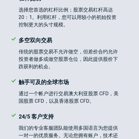
债
登录
CFD
选择您首选的杠杆比例；股票交易杠杆高达
20：1。利用杠杆，您可以用较小的初始投资
控制更大的头寸规模。
加
开设真实账户
密
货
多空双向交易
币
CFD
传统的股票交易不允许做空，但差价合约允许
投资者做多或做空股票仓位，因此提供股价下
跌获利的机会。
ETF
CFD
交
触手可及的全球市场
ZH
易
通过一个帐户进行交易澳大利亚股票 CFD，美
国股票 CFD，以及香港股票 CFD。
联系
客
24/5 客户支持
我们
户
我们的专业客服团队能使用多国语言为您提供
常见
介
一对一的优质服务。无论您拥有账户，技术还