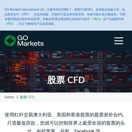
大
GO Markets International Ltd，注册号 8425985-1，牌照号 SD043。交易复杂金融工具，包
账
交
交
新
括差价合约（CFD），涉及高风险，可能并不适合所有投资者。价格可能出现大幅波动，亏损
金额可能超过您的初始投资。请确保您通过阅读我们的条款与条件
（T&Cs）
及产品披露声明
宗
（PDS）
，充分了解相关产品及其风险。
户
关于 GO
易
易
工
闻
商
类
Markets
产
平
具
中
账
比
关
交
原
交
高
财
品
户
较
于
易
油
易
级
经
型
品
台
心
类
GO
GO
产
平
交
新
型
Markets
Markets
品
台
易
闻
股票 CFD
CFD
账
黄
工
户
金
具
关
我
大
MetaTrader
平
Home
股票 CFD
于
们
宗
4
台
入
GO
的
商
白
交
Autochartist
公
金
Markets
奖
品
银
易
智
告
使用杠杆交易澳大利亚、美国和香港股票的股票差价合约。
和
项
CFD
平
能
只需最低存款，您就可以控制世界上最受欢迎的股票的头
提
台
图
款
交
铜
表
财
寸，包括苹果、谷歌、Facebook 等。