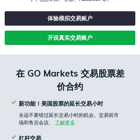
合
易
外
工
经
法
产
汇
MetaTrader
具
日
查
文
品
现
CFD
5
历
体验模拟交易账户
看
件
货
交
我
天
易
Genesis
们
然
股
交
平
开设真实交易账户
的
联
气
票
易
台
点
系
CFD
平
虚
差
我
台
拟
与
们
大
移
专
费
豆
指
动
用
在 GO Markets 交易股票差
用
数
交
工
服
赞
CFD
易
具
务
价合约
助
小
平
器
介
麦
台
（VPS）
绍
贵
财
经
金
经
新功能！美国股票的延长交易小时
纪
属
新
永远不要错过延长交易小时的机会。交易前市
商
CFD
闻
场和售后会议。
了解更多
国
杠杆交易