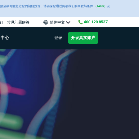
现大幅波动，亏损金额可能超过您的初始投资。请确保您通过阅读我们的条款与条件
（T&Cs）
及
400 120 8537
们
常见问题解答
简体中文
闻中心
登录
开设真实账户