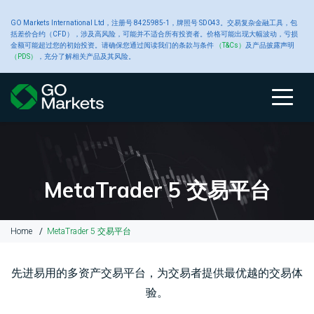
大
GO Markets International Ltd，注册号 8425985-1，牌照号 SD043。交易复杂金融工具，包
账
交
交
新
括差价合约（CFD），涉及高风险，可能并不适合所有投资者。价格可能出现大幅波动，亏损
金额可能超过您的初始投资。请确保您通过阅读我们的条款与条件
（T&Cs）
及产品披露声明
宗
（PDS）
，充分了解相关产品及其风险。
户
关于 GO
易
易
工
闻
商
类
Markets
产
平
具
中
账
比
关
交
原
交
高
财
品
户
较
于
易
油
易
级
经
型
品
台
心
类
GO
GO
产
平
交
新
型
Markets
Markets
品
台
易
闻
MetaTrader 5 交易平台
CFD
账
黄
工
户
金
具
关
我
大
MetaTrader
平
Home
MetaTrader 5 交易平台
于
们
宗
4
台
入
GO
的
商
白
交
Autochartist
公
金
Markets
奖
品
银
易
智
告
先进易用的多资产交易平台，为交易者提供最优越的交易体
和
项
CFD
平
能
验。
提
台
图
款
交
铜
表
财