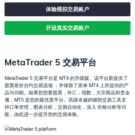
合
易
外
工
经
体验模拟交易账户
法
产
汇
MetaTrader
具
日
查
文
品
现
CFD
5
历
看
件
货
交
我
天
易
Genesis
开设真实交易账户
们
然
股
交
平
的
联
气
票
易
台
点
系
CFD
平
虚
差
我
台
拟
与
们
大
移
专
MetaTrader 5 交易平台
费
豆
指
动
用
用
数
交
工
服
赞
CFD
易
具
务
MetaTrader 5 交易平台是 MT4 的升级版。该平台新提供了
助
小
平
器
股票差价合约交易选项 ，并保留了原来 MT4 上所提供的产
介
麦
台
（VPS）
品与功能。如果您想要股票，外汇，指数，大宗商品和贵金
绍
贵
财
经
金
经
属，MT5 是您的最优质平台。高级卓越的辅助交易工具支
纪
属
新
持订单管理，图表分析，交易自动化，深入
价格分析等功
商
CFD
闻
能，由此进一步提升您的交易体验。
国