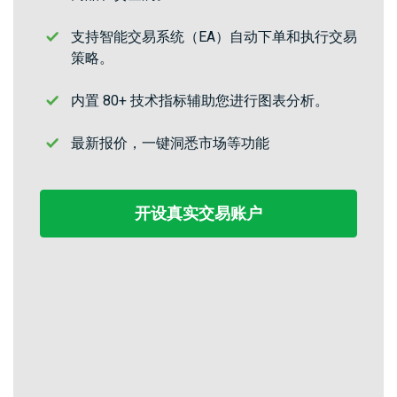
问题
绍
解答
经
支持智能交易系统（EA）自动下单和执行交易
纪
White
策略。
商
Labels
内置 80+ 技术指标辅助您进行图表分析。
最新报价，一键洞悉市场等功能
开设真实交易账户