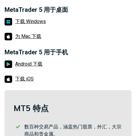
债
登录
CFD
MetaTrader 5 用于桌面
下载 Windows
加
开设真实账户
密
为 Mac 下载
货
币
CFD
MetaTrader 5 用于手机
Android 下载
ETF
CFD
下载 iOS
交
ZH
易
MT5 特点
联系
客
我们
户
数百种交易产品，涵盖热门股票，外汇，大宗
常见
介
商品和贵金属。