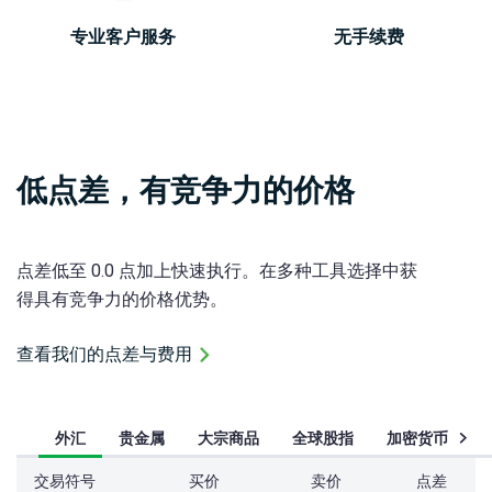
问题
绍
解答
经
专业客户服务
无手续费
纪
White
商
Labels
低点差，有竞争力的价格
点差低至 0.0 点加上快速执行。在多种工具选择中获
得具有竞争力的价格优势。
查看我们的点差与费用
外汇
贵金属
大宗商品
全球股指
加密货币
交易符号
买价
卖价
点差