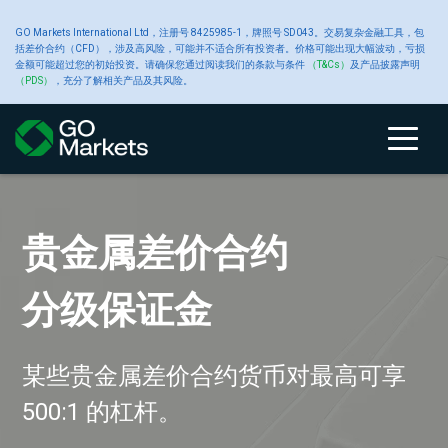
大
GO Markets International Ltd，注册号 8425985-1，牌照号 SD043。交易复杂金融工具，包
账
交
交
新
括差价合约（CFD），涉及高风险，可能并不适合所有投资者。价格可能出现大幅波动，亏损
金额可能超过您的初始投资。请确保您通过阅读我们的条款与条件
（T&Cs）
及产品披露声明
宗
（PDS）
，充分了解相关产品及其风险。
户
关于 GO
易
易
工
闻
商
类
Markets
产
平
具
中
账
比
关
交
原
交
高
财
品
户
较
于
易
油
易
级
经
型
品
台
心
即刻使用我们的优质交
贵金属差价合约
外汇差价合约
把握美国财报季交易机
新增 NDF、外汇与金属
加密货币差价合约
动态保证金机制正式启
GO Markets
使用 GO Markets 在美
选择屡获殊荣的券商进
即刻使用我们的优质交
贵金属差价合约
类
GO
GO
产
平
交
新
型
Markets
Markets
品
台
易
闻
CFD
账
黄
工
易辅助工具
分级保证金
分级保证金
会
交易品种
用
跟单交易
股盘后时段交易
行交易*
易辅助工具
分级保证金
户
金
具
24/7 加密货币交易，杠杆高达 500:1
关
我
大
MetaTrader
平
于
们
宗
4
台
入
GO
的
商
白
交
Autochartist
公
轻松复制专业交易策略
与 GO Markets 一起交易美国财报季
所有交易产品均可在 MT5 平台 上使
高波动时段自动调整杠杆，仅影响新
我们提供多种优质交易辅助工具，助力您的交易。注册
永不错过机会的交易。在盘前和盘后交易时段，您可以在
"GO Markets 荣获全球最佳外汇金融科技券商 (Best Forex
我们提供多种优质交易辅助工具，助力您的交易。注册
某些贵金属差价合约货币对最高可享
部分外汇差价合约货币对最高可享
某些贵金属差价合约货币对最高可享
金
Markets
奖
品
银
易
智
告
用
仓
开设真实账户
GO Markets交易账户后，您可畅通使用我们独家的优质标
美国股市开盘之外建立仓位。
Fintech Boker Global)，欧盟最值得信赖券商 (Most
GO Markets交易账户后，您可畅通使用我们独家的优质标
和
项
CFD
平
能
500:1 的杠杆。
500:1 杠杆 —— 仅限 GO Markets 客
500:1 的杠杆。
识及插件。（请仔细阅读条款和条件）
Trusted Broker EU) 和亚洲最佳交易客户支持 (Best
识及插件。（请仔细阅读条款和条件）
提
台
图
款
交
铜
表
财
Trading Support Asia) 三项重要奖项 *2022 全球外汇大奖