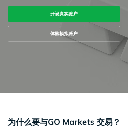
户。
开设真实账户
开设真实账户
合
易
外
工
经
体验模拟账户
评选 (Global Forex Awards 2022)"
开设真实账户
开设真实账户
开设真实账户
法
产
汇
MetaTrader
具
日
开设真实账户
开设真实账户
开设真实账户
开设真实账户
查
文
品
现
CFD
5
历
体验模拟账户
体验模拟账户
看
件
货
交
开设真实账户
我
天
易
Genesis
体验模拟账户
体验模拟账户
体验模拟账户
开设真实账户
们
然
股
交
平
体验模拟账户
体验模拟账户
体验模拟账户
体验模拟账户
的
联
气
票
易
台
点
系
CFD
平
虚
体验模拟账户
体验模拟账户
差
我
台
拟
与
们
大
移
专
费
豆
指
动
用
用
数
交
工
服
赞
CFD
易
具
务
助
小
平
器
介
麦
台
（VPS）
绍
贵
财
经
金
经
纪
属
新
商
CFD
闻
为什么要与GO Markets 交易？
国