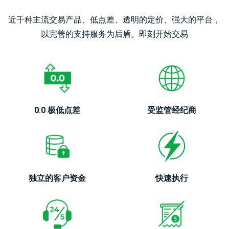
债
登录
CFD
近千种主流交易产品、低点差、透明的定价、强大的平台，
以完善的支持服务为后盾。即刻开始交易
加
开设真实账户
密
货
币
CFD
0.0 极低点差
受监管经纪商
ETF
CFD
交
ZH
易
独立的客户资金
快速执行
联系
客
我们
户
常见
介