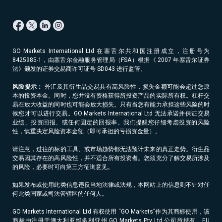
GO Markets International Ltd 在塞舌尔共和国注册成立，注册号为
8425985-1，由塞舌尔金融服务管理局（FSA）根据《 2007 年塞舌尔证券
法》颁发的证券交易商许可证号 SD043 进行监管。
风险提示：
外汇及其衍生品交易具有高风险性，损失金额可能会超过您原
本的投资本金。同时，您并没有资格获得所投资产品的实际所有权。杠杆交
易在放大收益的同时也可能会放大损失。只有当您有能力承担这些风险的时
候您才可以进行交易。GO Markets International Ltd 无法承诺并保证交易
业绩、投资回报、或任何固定的回报率。我们提醒您仔细考虑投资的风险
性，慎重决定风险资本金额（即可承担的亏损资金量）。
请注意，过往的标的工具、或市场趋势都无法预计未来的真正走势。衍生品
交易因其存在的高风险性，并不适合所有投资者。您须充分了解交易所涉及
的风险，必要时可向第三方征询意见。
如果发布或使用此类信息违反当地法律或法规，本网站上的信息则不针对任
何此类国家或司法管辖区的任何人。
GO Markets International Ltd 有权使用 “GO Markets”作为其商标使用，该
商标由注册于澳大利亚维多利亚州 GO Markets Pty Ltd 公司所持有。EU