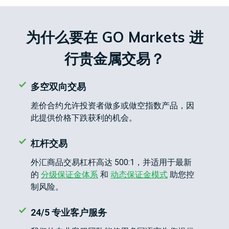
债
登录
CFD
为什么要在 GO Markets 进
加
开设真实账户
密
行贵金属交易？
货
币
CFD
多空双向交易
差价合约允许投资者做多或做空指数产品，因
ETF
此提供价格下跌获利的机会。
CFD
交
ZH
杠杆交易
易
外汇商品交易杠杆高达 500:1，并适用于最新
的
分级保证金体系
和
动态保证金模式
助您控
制风险。
联系
客
我们
户
24/5 专业客户服务
常见
介