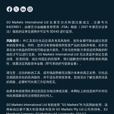
GO Markets International Ltd 在塞舌尔共和国注册成立，注册号为
8425985-1，由塞舌尔金融服务管理局（FSA）根据《 2007 年塞舌尔证券
法》颁发的证券交易商许可证号 SD043 进行监管。
风险提示：
外汇及其衍生品交易具有高风险性，损失金额可能会超过您原
本的投资本金。同时，您并没有资格获得所投资产品的实际所有权。杠杆交
易在放大收益的同时也可能会放大损失。只有当您有能力承担这些风险的时
候您才可以进行交易。GO Markets International Ltd 无法承诺并保证交易
业绩、投资回报、或任何固定的回报率。我们提醒您仔细考虑投资的风险
性，慎重决定风险资本金额（即可承担的亏损资金量）。
请注意，过往的标的工具、或市场趋势都无法预计未来的真正走势。衍生品
交易因其存在的高风险性，并不适合所有投资者。您须充分了解交易所涉及
的风险，必要时可向第三方征询意见。
如果发布或使用此类信息违反当地法律或法规，本网站上的信息则不针对任
何此类国家或司法管辖区的任何人。
GO Markets International Ltd 有权使用 “GO Markets”作为其商标使用，该
商标由注册于澳大利亚维多利亚州 GO Markets Pty Ltd 公司所持有。EU
Merchant Company: GO Markets Ltd, Licence No. 322/17。