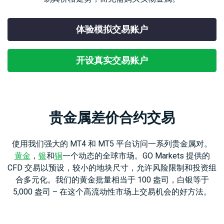
合
易
外
工
经
法
产
汇
MetaTrader
具
日
查
文
品
现
CFD
5
历
体验模拟交易账户
看
件
货
交
我
天
易
Genesis
们
然
股
交
平
开设真实交易账户
的
联
气
票
易
台
点
系
CFD
平
虚
差
我
台
拟
与
们
大
移
专
费
豆
指
动
用
贵金属差价合约交易
用
数
交
工
服
赞
CFD
易
具
务
助
小
平
器
使用我们强大的 MT4 和 MT5 平台访问一系列贵金属对。
介
麦
台
（VPS）
绍
贵
财
黄金
，
银
和
铜
一个动态的全球市场。GO Markets 提供的
经
金
经
CFD 交易以预设，较小的地块尺寸，允许风险限制和投资组
纪
属
新
合多元化。我们的黄金批量相当于 100 盎司，白银等于
商
CFD
闻
5,000 盎司 – 在这个高流动性市场上交易机会的好方法。
国