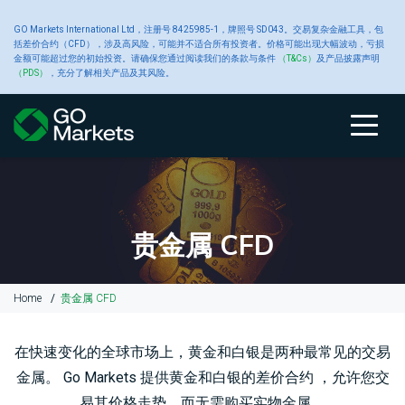
大
GO Markets International Ltd，注册号 8425985-1，牌照号 SD043。交易复杂金融工具，包
账
交
交
新
括差价合约（CFD），涉及高风险，可能并不适合所有投资者。价格可能出现大幅波动，亏损
金额可能超过您的初始投资。请确保您通过阅读我们的条款与条件
（T&Cs）
及产品披露声明
宗
（PDS）
，充分了解相关产品及其风险。
户
关于 GO
易
易
工
闻
商
类
Markets
产
平
具
中
账
比
关
交
原
交
高
财
品
户
较
于
易
油
易
级
经
型
品
台
心
类
GO
GO
产
平
交
新
型
Markets
Markets
品
台
易
闻
贵金属 CFD
CFD
账
黄
工
户
金
具
关
我
大
MetaTrader
平
Home
贵金属 CFD
于
们
宗
4
台
入
GO
的
商
白
交
Autochartist
公
金
Markets
奖
品
银
易
智
告
在快速变化的全球市场上，黄金和白银是两种最常见的交易
和
项
CFD
平
能
金属。 Go Markets 提供黄金和白银的差价合约 ，允许您交
提
台
图
款
交
铜
表
财
易其价格走势，而无需购买实物金属。