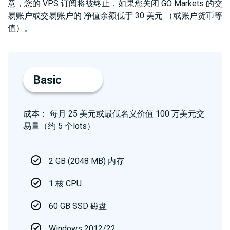
债
意，您的 VPS 订阅将被终止，如果您关闭 GO Markets 的交
登录
CFD
易账户或交易账户的 净值余额低于 30 美元 （或账户货币等
值）。
加
开设真实账户
密
货
币
Basic
CFD
成本： 每月 25 美元或最低名义价值 100 万美元交
ETF
CFD
易量（约 5 个lots）
交
ZH
易
2 GB (2048 MB) 内存
1 核 CPU
联系
客
我们
户
60 GB SSD 磁盘
常见
介
Windows 2012/22