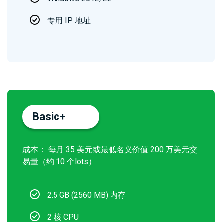
问题
绍
解答
经
专用 IP 地址
纪
White
商
Labels
Basic+
成本： 每月 35 美元或最低名义价值 200 万美元交
易量（约 10 个lots）
2.5 GB (2560 MB) 内存
2 核 CPU