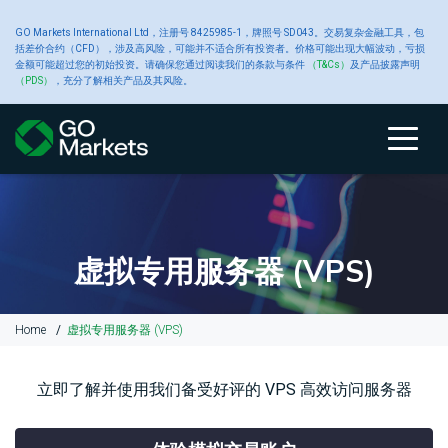
大
GO Markets International Ltd，注册号 8425985-1，牌照号 SD043。交易复杂金融工具，包
账
交
交
新
括差价合约（CFD），涉及高风险，可能并不适合所有投资者。价格可能出现大幅波动，亏损
金额可能超过您的初始投资。请确保您通过阅读我们的条款与条件
（T&Cs）
及产品披露声明
宗
（PDS）
，充分了解相关产品及其风险。
户
关于 GO
易
易
工
闻
商
类
Markets
产
平
具
中
账
比
关
交
原
交
高
财
品
户
较
于
易
油
易
级
经
型
品
台
心
类
GO
GO
产
平
交
新
型
Markets
Markets
品
台
易
闻
虚拟专用服务器 (VPS)
CFD
账
黄
工
户
金
具
关
我
大
MetaTrader
平
Home
虚拟专用服务器 (VPS)
于
们
宗
4
台
入
GO
的
商
白
交
虚
公
金
Markets
奖
品
银
易
拟
告
立即了解并使用我们备受好评的 VPS 高效访问服务器
和
项
CFD
平
专
提
台
用
款
交
铜
服
财