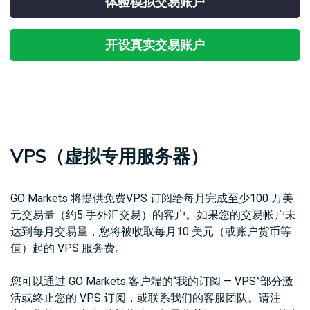
体验模拟交易账户
合
易
外
务
经
法
产
汇
MetaTrader
器
日
查
文
品
现
CFD
5
（VPS）
历
开设真实交易账户
看
件
货
交
我
天
易
们
然
股
交
平
MetaTrader
的
联
气
票
易
台
跟
点
系
CFD
平
单
差
我
台
交
与
们
大
移
易
费
豆
指
动
VPS（虚拟专用服务器）
用
数
交
工
赞
CFD
易
具
助
小
平
GO Markets 将提供免费VPS 订阅给每月完成至少100 万美
介
麦
台
元交易量（约5 手外汇交易）的客户。如果您的交易帐户未
绍
贵
财
经
金
经
达到每月交易量，您将被收取每月10 美元（或账户货币等
纪
属
新
值）起的 VPS 服务费。
商
CFD
闻
您可以通过 GO Markets 客户端的“我的订阅 — VPS”部分激
活或终止您的 VPS 订阅，或联系我们的客服团队。请注
国