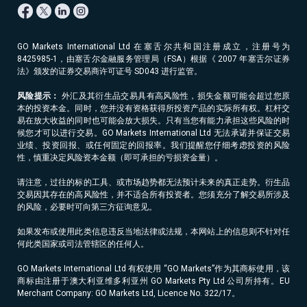
GO Markets International Ltd 在塞舌尔共和国注册成立，注册号为
8425985-1，由塞舌尔金融服务管理局（FSA）根据《 2007 年塞舌尔证券
法》颁发的证券交易商许可证号 SD043 进行监管。
风险提示：
外汇及其衍生品交易具有高风险性，损失金额可能会超过您原
本的投资本金。同时，您并没有资格获得所投资产品的实际所有权。杠杆交
易在放大收益的同时也可能会放大损失。只有当您有能力承担这些风险的时
候您才可以进行交易。GO Markets International Ltd 无法承诺并保证交易
业绩、投资回报、或任何固定的回报率。我们提醒您仔细考虑投资的风险
性，慎重决定风险资本金额（即可承担的亏损资金量）。
请注意，过往的标的工具、或市场趋势都无法预计未来的真正走势。衍生品
交易因其存在的高风险性，并不适合所有投资者。您须充分了解交易所涉及
的风险，必要时可向第三方征询意见。
如果发布或使用此类信息违反当地法律或法规，本网站上的信息则不针对任
何此类国家或司法管辖区的任何人。
GO Markets International Ltd 有权使用 “GO Markets”作为其商标使用，该
商标由注册于澳大利亚维多利亚州 GO Markets Pty Ltd 公司所持有。EU
Merchant Company: GO Markets Ltd, Licence No. 322/17。